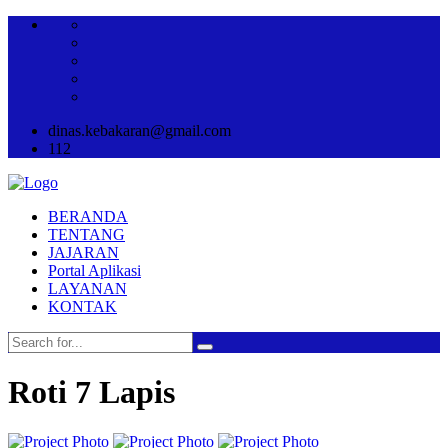
dinas.kebakaran@gmail.com
112
BERANDA
TENTANG
JAJARAN
Portal Aplikasi
LAYANAN
KONTAK
Roti 7 Lapis