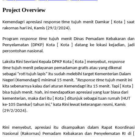
Project Overview
Kemendagri apresiasi response time tujuh menit Damkar [ Kota ] saat
rakornas hari ini, Kamis (29/2/2024).
Program
response time
tujuh menit Dinas Pemadam Kebakaran dan
Penyelamatan (DPKP) Kota [ Kota ] datang ke lokasi kejadian, jadi
percontohan nasional.
Laksita Rini Sevriani Kepala DPKP Kota [ Kota ] menyebut,
response
time
tujuh menit pelayanan pemadaman gratis atau yang dikenal
sebagai “roti tujuh lapis” itu sudah melebihi target Kementerian Dalam
Negeri (Kemendagri) minimal 15 menit. “
Response time
tujuh menit ini
kita sebenarnya kalau dari aturan Kemendagri itu 15 menit. Tapi [ Kota ]
bisa tujuh menit. Nah, ini mendapatkan apresiasi yang luar biasa dari
kementerian, maka dari itu [ Kota ] ditunjuk sebagai tuan rumah (HUT
ke-105 Damkar) tahun ini,” kata Rini lewat keterangan resmi, Kamis
(29/2/2024).
Rini menyebut, apresiasi itu disampaikan dalam Rapat Koordinasi
Nasional (Rakornas) Pemadam Kebakaran dan Penyelematan RI di [