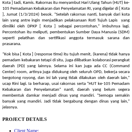
Kota ] tadi, Kamis. Rakornas itu menyambut Hari Ulang Tahun (HUT) ke-
105 Pemadaman Kebakaran dan Penyelamatan RI, yang digelar di [ Kota
], Jumat (1/3/2024) besok. “Setelah rakornas nanti, banyak dari kota
lain yang antre ingin menjadikan pelaksanaan Roti Tujuh Lapis yang
dimiliki oleh DPKP [ Kota ] sebagai percontohan,” imbuhnya lagi.
Percontohan itu meliputi, pembentukan Sumber Daya Manusia (SDM)
seperti pelatihan dan sertifikasi anggota termasuk sarana dan
prasarana.
“Kok bisa [ Kota ] (response time) itu tujuh menit, (karena) tidak hanya
pemadam kebakaran tetapi di situ, juga dilibatkan kolaborasi perangkat
daerah (PD) yang lainnya. Selama ini kan juga ada CC (Command
Center) room, artinya juga didukung oleh seluruh OPD, bekerja secara
bergotong royong, dan ini lah yang tidak dilakukan oleh daerah lain,”
ucap Rini lagi. Ia berharap, usai rakornas serta “HUT ke-105 Pemadam
Kebakaran dan Penyelamatan” nanti, daerah yang belum segera
membentuk damkar menjadi dinas yang mandiri. “Semoga semakin
banyak yang mandiri. Jadi tidak bergabung dengan dinas yang lain,”
jelasnya.
PROJECT DETAILS
Client Name: