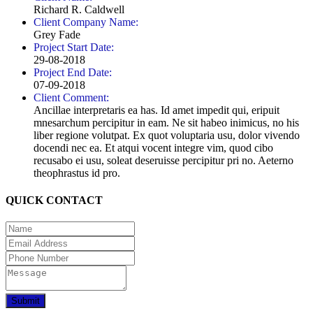
Richard R. Caldwell
Client Company Name:
Grey Fade
Project Start Date:
29-08-2018
Project End Date:
07-09-2018
Client Comment:
Ancillae interpretaris ea has. Id amet impedit qui, eripuit
mnesarchum percipitur in eam. Ne sit habeo inimicus, no his
liber regione volutpat. Ex quot voluptaria usu, dolor vivendo
docendi nec ea. Et atqui vocent integre vim, quod cibo
recusabo ei usu, soleat deseruisse percipitur pri no. Aeterno
theophrastus id pro.
QUICK CONTACT
Submit